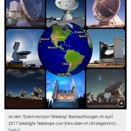
An den "Event-Horizon-Teleskop"-Beobachtungen im April
2017 beteiligte Teleskope (von links oben im Uhrzeigersinn):
…
[mehr]