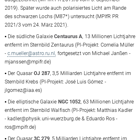
2019). Später wurde auch polarisiertes Licht am Rande
des schwarzen Lochs (M87*) untersucht (MPIfR PR
2021/3 vom 24. März 2021).
▪ Die südliche Galaxie
Centaurus A
, 13 Millionen Lichtjahre
entfernt im Sternbild Zentaurus (PI-Projekt: Cornelia Müller
-
c.mueller@astro.ru.nl,
fortgesetzt von Michael Janßen -
mjanssen@mpifr.de)
▪ Der Quasar
OJ 287
, 3,5 Milliarden Lichtjahre entfernt im
Sternbild Krebs (PI-Projekt: José Luis Gómez -
jlgomez@iaa.es)
▪ Die elliptische Galaxie
NGC 1052
, 63 Millionen Lichtjahre
entfernt im Sternbild Walfisch (PI-Projekt: Matthias Kadler
- kadler@physik.uni-wuerzburg.de & Eduardo Ros -
ros@mpifr.de)
▪ Der Quasar
3C 279
, 5 Milliarden Lichtjahre entfernt im