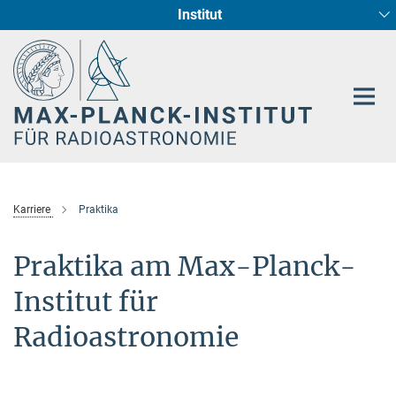
Institut
Hauptinhalt
Sternentstehung und Galaxienentwicklung
Radioastronomische Fundamentalphysik
Karriere
Praktika
Praktika am Max-Planck-
Institut für
Radioastronomie