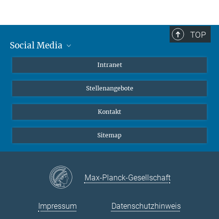
Themenkategorien
Überblick über Themen und Inhalte von gut 100 zwischen 1999 und
2025 durchgeführten Schulpraktikumsprojekten am MPIfR unter
TOP
folgenden Hauptgliederungspunkten:
Social Media
Mastodon
- Radioteleskop Effelsberg
Intranet
- Astronomische Forschung
Instagram
- Hintergrund
Stellenangebote
LinkedIn
Dazu Antworten auf astronomische Fragen.
Netiquette
Kontakt
Sitemap
Max-Planck-Gesellschaft
Impressum
Datenschutzhinweis