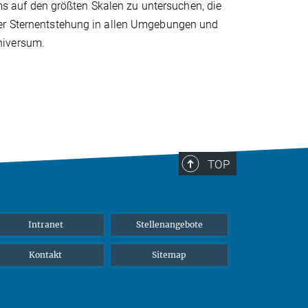
 auf den größten Skalen zu untersuchen, die
der Sternentstehung in allen Umgebungen und
niversum.
TOP
Intranet
Stellenangebote
Kontakt
Sitemap