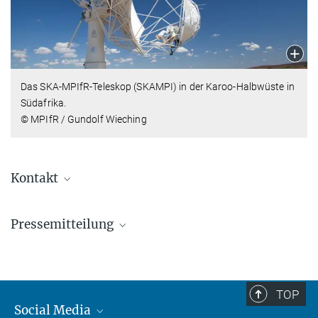
Das SKA-MPIfR-Teleskop (SKAMPI) in der Karoo-Halbwüste in
Südafrika.
© MPIfR / Gundolf Wieching
Kontakt
Gundolf Wieching
Pressemitteilung
Abteilungsleiter
+49 (0)228-525-175
SKAMPI hebt ab
wieching@...
Das SKA-MPIfR-Teleskop in Südafrika ist bereit für den
wissenschaftlichen Betrieb
TOP
Social Media
Hans-Rainer Klöckner