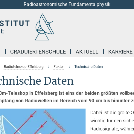
Radioastronomische Fundamentalphysik
E
GRADUIERTENSCHULE
AKTUELL
KARRIERE
Radioteleskop Effelsberg
Fakten
Technische Daten
chnische Daten
0m-Teleskop in Effelsberg ist eins der beiden größten vollb
pfang von Radiowellen im Bereich vom 90 cm bis hinunter 
Dabei ist die große
wichtig für den sic
Radiosignale, währe