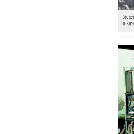
Stütz
© MPI