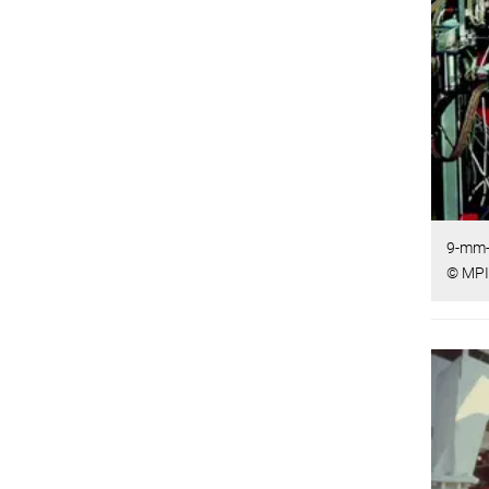
9-mm-
© MPI