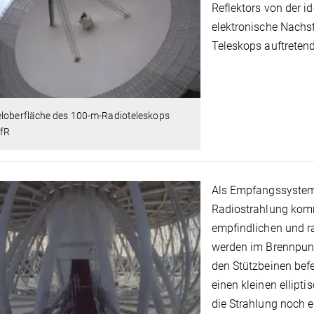
Reflektors von der i
elektronische Nachs
Teleskops auftreten
eloberfläche des 100-m-Radioteleskops
fR
Als Empfangssystem 
Radiostrahlung kom
empfindlichen und r
werden im Brennpunk
den Stützbeinen befe
einen kleinen ellipt
die Strahlung noch e