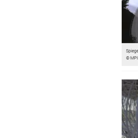
Spieg
© MPI