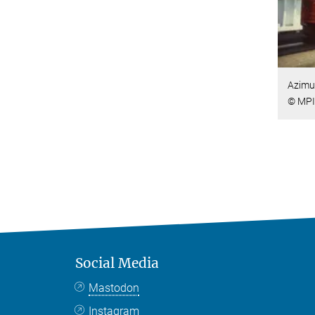
Azimu
© MPI
Social Media
Mastodon
Instagram