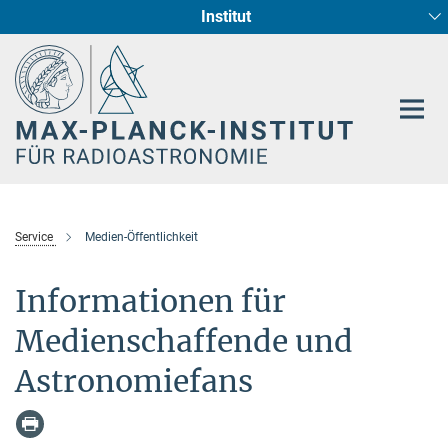
Institut
Hauptinhalt
Sternentstehung und Galaxienentwicklung
Radioastronomische Fundamentalphysik
Service
Medien-Öffentlichkeit
Informationen für
Medienschaffende und
Astronomiefans