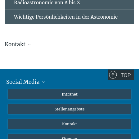
Radioastronomie von A bis Z
Wichtige Persönlichkeiten in der Astronomie
Kontakt
Dr. Nina Brinkmann
brinkmann@...
TOP
Ekaterina Moerova
Social Media
+49 (0)228-525-505
Mastodon
Intranet
emoerova@...
Instagram
Öffentlichkeitsreferentin
Stellenangebote
LinkedIn
Netiquette
Kontakt
Sitemap