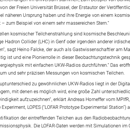
 von der Freien Universität Brüssel, der Erstautor der Veröffentlic
iel näheren Ursprung haben und ihre Energie von einem kosmis
t – zum Beispiel von einem sehr massereichen Stern.“
ellen kosmischer Teilchenstrahlung sind kosmische Beschleuniger
ge Hadron Collider (LHC) in Genf oder irgendein anderer irdisc
n“, sagt Heino Falcke, der auch als Gastwissenschaftler am Ma
tig ist und eine Pionierrolle in dieser Beobachtungstechnik ges
rgiephysik mit einfachen UKW-Radios durchführen.“ Das eröff
sum und sehr präzisen Messungen von kosmischen Teilchen.
uptunterschied zu gewöhnlichen UKW-Radios liegt in der Digita
ern, mit denen es möglich wird, eine große Zahl unterschiedlic
ndigkeit aufzuzeichnen“, erklärt Andreas Horneffer vom MPIfR, 
e Experiment, LOPES (“LOFAR Prototype Experimental Station”) al
ntifikation der eintreffenden Teilchen aus den Radiobeobachtun
missionsphysik. Die LOFAR-Daten werden mit Simulationen im 