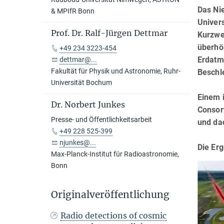
Das Ni
& MPIfR Bonn
Univer
Prof. Dr. Ralf-Jürgen Dettmar
Kurzwe
überhör
+49 234 3223-454
Erdatm
dettmar@...
Fakultät für Physik und Astronomie, Ruhr-
Beschl
Universität Bochum
Einem 
Dr. Norbert Junkes
Consort
Presse- und Öffentlichkeitsarbeit
und da
+49 228 525-399
njunkes@...
Die Erg
Max-Planck-Institut für Radioastronomie,
Bonn
Originalveröffentlichung
Radio detections of cosmic