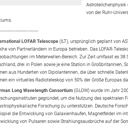
Astroteilchenphysik 
von der Ruhr-Univer
tiums.
--------------------------
ternational LOFAR Telescope
(ILT), ursprünglich geplant von 
eihe von Partnerländern in Europa betrieben. Das LOFAR-Telesko
obachtungen im Meterwellen-Bereich. Zur Zeit umfasst es 38 S
schland, drei in Polen sowie je eine Station in Großbritannien, 
n aus Hunderten von Dipolantennen, die über schnelle Daten
n ein virtuelles Radioteleskop von 50% der Größe Europas da
rman Long Wavelength Consortium
(GLOW) wurde im Jahr 2006
schungsinstituten gegründet, um die Nutzung des spektralen F
 astrophysikalische Forschung zu unterstützen. Deutsche Fors
spiel die Entwicklung von Galaxienhaufen, Magnetfelder im in
twicklung von Pulsaren sowie Strahlungsausbrüche auf der So