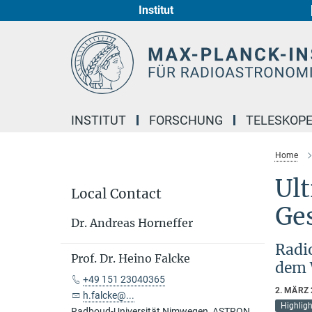
Institut
Hauptinhalt
INSTITUT
FORSCHUNG
TELESKOP
Home
Ult
Local Contact
Ge
Dr. Andreas Horneffer
Radi
Prof. Dr. Heino Falcke
dem 
+49 151 23040365
2. MÄRZ
h.falcke@...
Highlig
Radboud-Universität Nimwegen, ASTRON