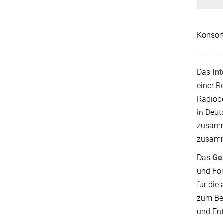
Konsor
----------
Das
In
einer R
Radiobe
in Deut
zusamme
zusamme
Das
Ge
und For
für die
zum Bei
und En