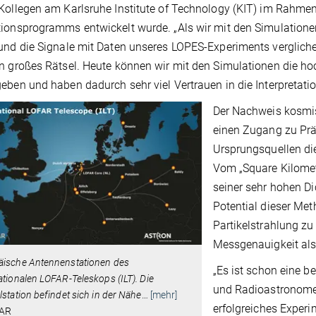
Kollegen am Karlsruhe Institute of Technology (KIT) im Rahm
ionsprogramms entwickelt wurde. „Als wir mit den Simulation
und die Signale mit Daten unseres LOPES-Experiments vergliche
n großes Rätsel. Heute können wir mit den Simulationen die hoc
eben und haben dadurch sehr viel Vertrauen in die Interpretat
Der Nachweis kosmis
einen Zugang zu Prä
Ursprungsquellen die
Vom „Square Kilomet
seiner sehr hohen Di
Potential dieser M
Partikelstrahlung zu
Messgenauigkeit als
äische Antennenstationen des
„Es ist schon eine 
ationalen LOFAR-Teleskops (ILT). Die
und Radioastronome
lstation befindet sich in der Nähe
…
[mehr]
erfolgreiches Exper
FAR