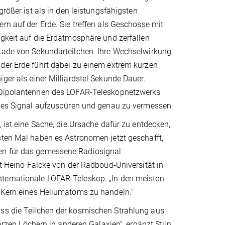
größer ist als in den leistungsfähigsten
rn auf der Erde. Sie treffen als Geschosse mit
gkeit auf die Erdatmosphäre und zerfallen
kade von Sekundärteilchen. Ihre Wechselwirkung
der Erde führt dabei zu einem extrem kurzen
ger als einer Milliardstel Sekunde Dauer.
 Dipolantennen des LOFAR-Teleskopnetzwerks
eses Signal aufzuspüren und genau zu vermessen.
, ist eine Sache, die Ursache dafür zu entdecken,
sten Mal haben es Astronomen jetzt geschafft,
hen für das gemessene Radiosignal
gt Heino Falcke von der Radboud-Universität in
nternationale LOFAR-Teleskop. „In den meisten
n Kern eines Heliumatoms zu handeln.“
ass die Teilchen der kosmischen Strahlung aus
en Löchern in anderen Galaxien“, ergänzt Stijn