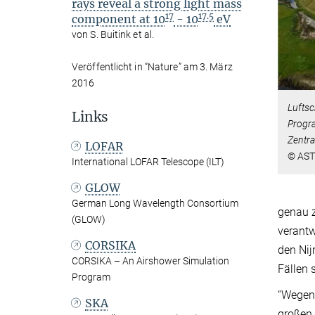
rays reveal a strong light mass
17
17.5
component at 10
- 10
eV
von S. Buitink et al.
Veröffentlicht in “Nature” am 3. März
2016
Lufts
Links
Progra
Zentra
LOFAR
© AS
International LOFAR Telescope (ILT)
GLOW
German Long Wavelength Consortium
genau z
(GLOW)
verantw
CORSIKA
den Nij
CORSIKA – An Airshower Simulation
Fällen 
Program
“Wegen 
SKA
großen 