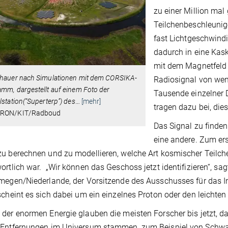
zu einer Million mal 
Teilchenbeschleunige
fast Lichtgeschwindi
dadurch in eine Kas
mit dem Magnetfeld 
chauer nach Simulationen mit dem CORSIKA-
Radiosignal von weni
mm, dargestellt auf einem Foto der
Tausende einzelner
lstation(“Superterp”) des
…
[mehr]
tragen dazu bei, di
TRON/KIT/Radboud
Das Signal zu finden
eine andere. Zum er
u berechnen und zu modellieren, welche Art kosmischer Teilc
ortlich war. „Wir können das Geschoss jetzt identifizieren“, sa
megen/Niederlande, der Vorsitzende des Ausschusses für das I
scheint es sich dabei um ein einzelnes Proton oder den leichte
der enormen Energie glauben die meisten Forscher bis jetzt, d
Entfernungen im Universum stammen, zum Beispiel von Schwarz