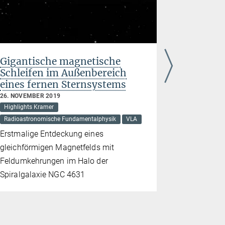
Gigantische magnetische
Pulsar-
Schleifen im Außenbereich
Einstein
eines fernen Sternsystems
5. SEPTEMBE
Effelsberg
26. NOVEMBER 2019
Highlights Kramer
Neutronenste
Radioastronomische Fundamentalphysik
VLA
Radioastron
Erstmalige Entdeckung eines
Relativität
gleichförmigen Magnetfelds mit
Untersuchu
Feldumkehrungen im Halo der
dem Magnet
Spiralgalaxie NGC 4631