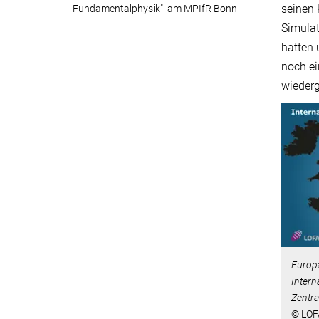
seinen 
Fundamentalphysik" am MPIfR Bonn
Simulat
hatten 
noch ei
wiederg
Europ
Intern
Zentra
© LO