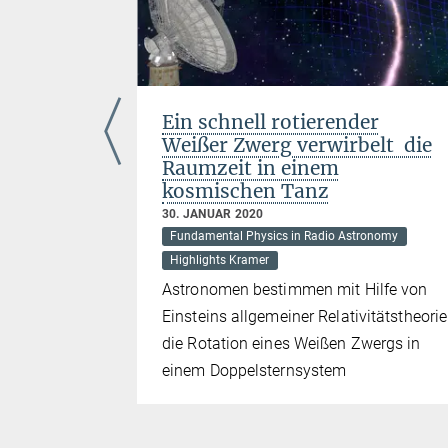
Ein schnell rotierender
rüche in
Weißer Zwerg verwirbelt die
Raumzeit in einem
kosmischen Tanz
30. JANUAR 2020
Fundamental Physics in Radio Astronomy
hysik
Highlights Kramer
getischer
Astronomen bestimmen mit Hilfe von
egt in
Einsteins allgemeiner Relativitätstheorie
sikalischer
die Rotation eines Weißen Zwergs in
einem Doppelsternsystem