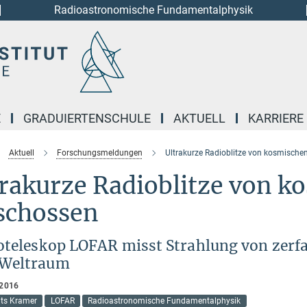
Radioastronomische Fundamentalphysik
E
GRADUIERTENSCHULE
AKTUELL
KARRIERE
Aktuell
Forschungsmeldungen
Ultrakurze Radioblitze von kosmisch
rakurze Radioblitze von k
schossen
oteleskop LOFAR misst Strahlung von zerfa
Weltraum
 2016
hts Kramer
LOFAR
Radioastronomische Fundamentalphysik