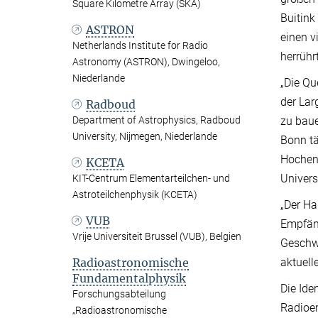
Square Kilometre Array (SKA)
Buitink
ASTRON
einen v
Netherlands Institute for Radio
herrühr
Astronomy (ASTRON), Dwingeloo,
Niederlande
„Die Qu
der Lar
Radboud
zu baue
Department of Astrophysics, Radboud
University, Nijmegen, Niederlande
Bonn tä
Hochene
KCETA
Univer
KIT-Centrum Elementarteilchen- und
Astroteilchenphysik (KCETA)
„Der Ha
VUB
Empfäng
Vrije Universiteit Brussel (VUB), Belgien
Geschwi
aktuell
Radioastronomische
Fundamentalphysik
Die Ide
Forschungsabteilung
Radioe
„Radioastronomische