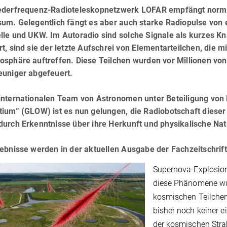
ederfrequenz-Radioteleskopnetzwerk LOFAR empfängt norma
sum. Gelegentlich fängt es aber auch starke Radiopulse von
lle und UKW. Im Autoradio sind solche Signale als kurzes Kn
t, sind sie der letzte Aufschrei von Elementarteilchen, die m
osphäre auftreffen. Diese Teilchen wurden vor Millionen vo
euniger abgefeuert.
internationalen Team von Astronomen unter Beteiligung vo
ium” (GLOW) ist es nun gelungen, die Radiobotschaft dieser
durch Erkenntnisse über ihre Herkunft und physikalische Na
ebnisse werden in der aktuellen Ausgabe der Fachzeitschrift 
Supernova-Explosion
diese Phänomene wur
kosmischen Teilchen
bisher noch keiner e
der kosmischen Strah