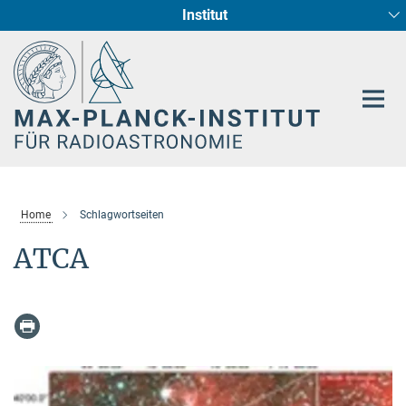
Institut
Hauptinhalt
Sternentstehung und Galaxienentwicklung
Radioastronomische Fundamentalphysik
Home
Schlagwortseiten
ATCA