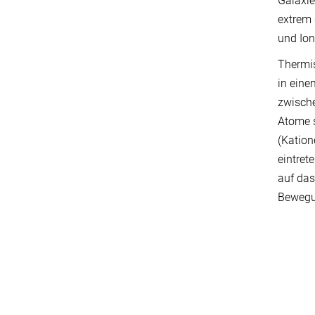
Galaxie
extrem 
und Ion
Thermis
in eine
zwische
Atome s
(Kation
eintret
auf das
Bewegun