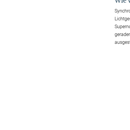
Wie 
Synchro
Lichtge
Superno
geraden
ausgest