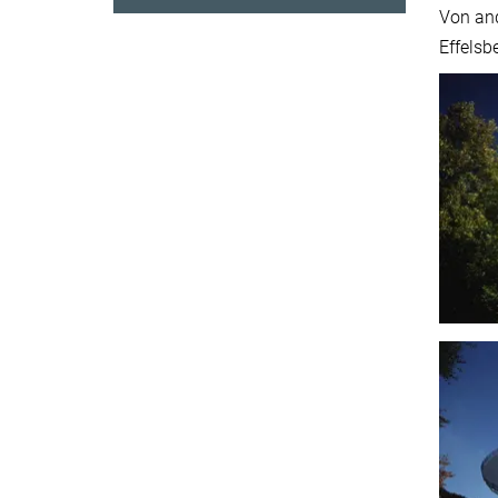
Von an
Effelsb