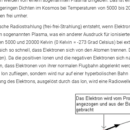
n werden von einem sogenannten Plasma umgeben. Das ist eine 
geringen Dichten im Kosmos bei Temperaturen von 5000 bis 2000
en frei umher.
che Radiostrahlung (frei-frei-Strahlung) entsteht, wenn Elektro
m sogenannten Plasma, was ein anderer Ausdruck für ionisierte
n 5000 und 20000 Kelvin (0 Kelvin = -273 Grad Celsius) bei e
ich so schnell, dass Elektronen sich von den Atomen trennen. 
en). Da die positiven Ionen und die negativen Elektronen sich n
en, dass Elektronen von ihrer normalen Flugbahn abgelenkt wer
 Ion zufliegen, sondern wird nur auf einer hyperbolischen Bahn 
g des Elektrons, ausgelöst durch das Ion, wird eine Radiowelle