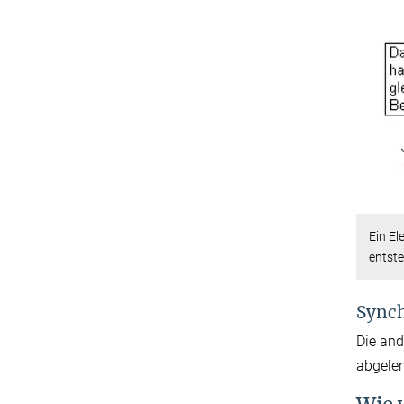
Ein El
entste
Sync
Die and
abgelen