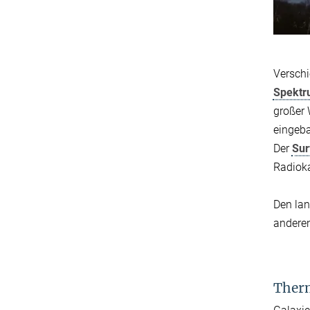
Verschi
Spekt
großer 
eingeba
Der
Sur
Radiok
Den lan
anderen
Therm