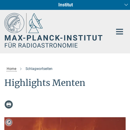
Institut
Hauptinhalt
Sternentstehung und Galaxienentwicklung
Radioastronomische Fundamentalphysik
Home
Schlagwortseiten
Highlights Menten