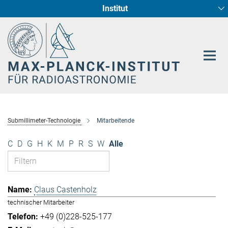
Institut
Hauptinhalt
Sternentstehung und Galaxienentwicklung
Radioastronomische Fundamentalphysik
Submillimeter-Technologie
Mitarbeitende
C
D
G
H
K
M
P
R
S
W
Alle
Claus Castenholz
technischer Mitarbeiter
+49 (0)228-525-177