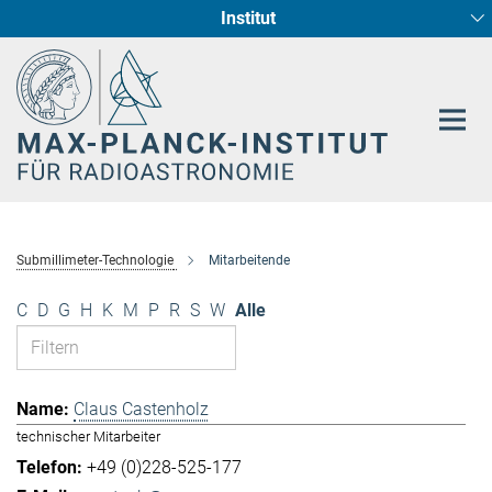
Institut
Hauptinhalt
Sternentstehung und Galaxienentwicklung
Radioastronomische Fundamentalphysik
Submillimeter-Technologie
Mitarbeitende
C
D
G
H
K
M
P
R
S
W
Alle
Claus Castenholz
technischer Mitarbeiter
+49 (0)228-525-177