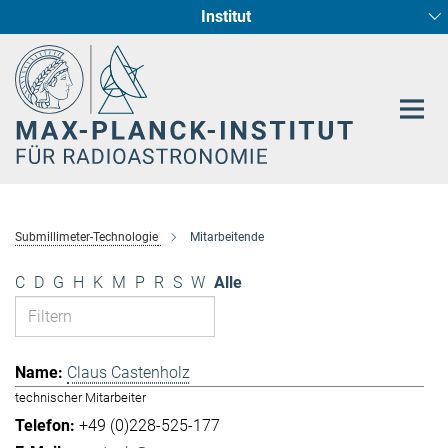
Institut
Hauptinhalt
Sternentstehung und Galaxienentwicklung
Radioastronomische Fundamentalphysik
Submillimeter-Technologie
Mitarbeitende
C
D
G
H
K
M
P
R
S
W
Alle
Claus Castenholz
technischer Mitarbeiter
+49 (0)228-525-177