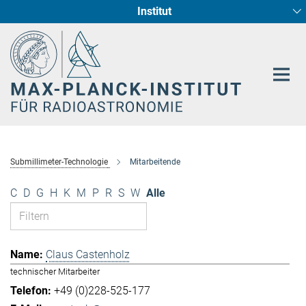
Institut
Hauptinhalt
Sternentstehung und Galaxienentwicklung
Radioastronomische Fundamentalphysik
Submillimeter-Technologie
Mitarbeitende
C
D
G
H
K
M
P
R
S
W
Alle
Claus Castenholz
technischer Mitarbeiter
+49 (0)228-525-177