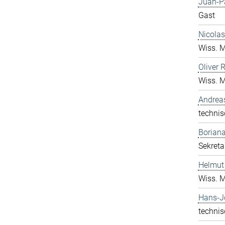
Juan-P
Gast
Nicolas
Wiss. M
Oliver 
Wiss. M
Andrea
technis
Boriana
Sekreta
Helmut
Wiss. M
Hans-J
technis