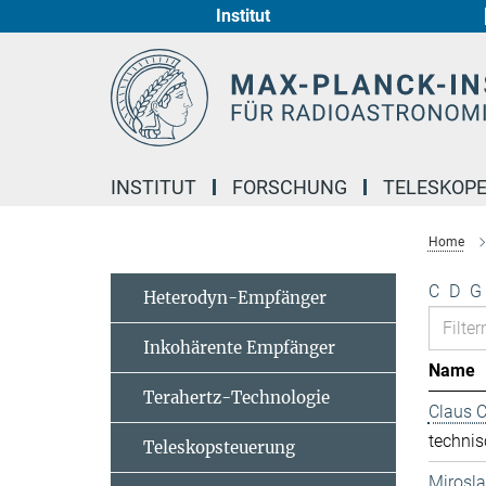
Institut
Hauptinhalt
INSTITUT
FORSCHUNG
TELESKOP
Home
C
D
G
Heterodyn-Empfänger
Inkohärente Empfänger
Name
Terahertz-Technologie
Claus 
technis
Teleskopsteuerung
Mirosl