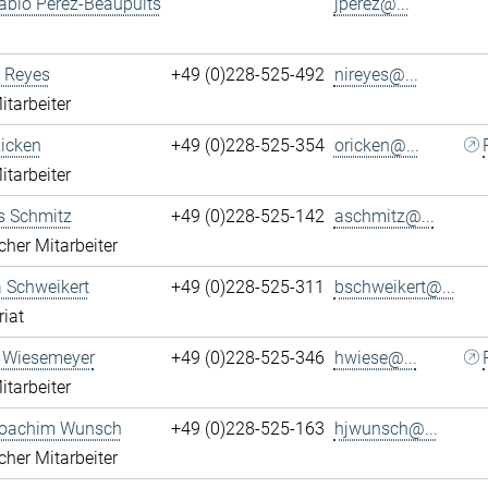
ablo Perez-Beaupuits
jperez@...
 Reyes
+49 (0)228-525-492
nireyes@...
itarbeiter
Ricken
+49 (0)228-525-354
oricken@...
itarbeiter
s Schmitz
+49 (0)228-525-142
aschmitz@...
cher Mitarbeiter
 Schweikert
+49 (0)228-525-311
bschweikert@...
riat
 Wiesemeyer
+49 (0)228-525-346
hwiese@...
itarbeiter
oachim Wunsch
+49 (0)228-525-163
hjwunsch@...
cher Mitarbeiter