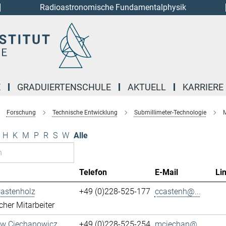
Radioastronomische Fundamentalphysik
E
GRADUIERTENSCHULE
AKTUELL
KARRIERE
Forschung
Technische Entwicklung
Submillimeter-Technologie
M
H
K
M
P
R
S
W
Alle
Telefon
E-Mail
Li
Castenholz
+49 (0)228-525-177
ccastenh@...
cher Mitarbeiter
aw Ciechanowicz
+49 (0)228-525-254
mciechan@...