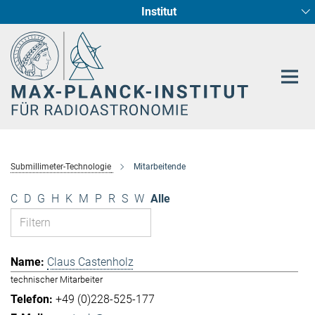
Institut
Hauptinhalt
Sternentstehung und Galaxienentwicklung
Radioastronomische Fundamentalphysik
Submillimeter-Technologie
Mitarbeitende
C
D
G
H
K
M
P
R
S
W
Alle
Claus Castenholz
technischer Mitarbeiter
+49 (0)228-525-177