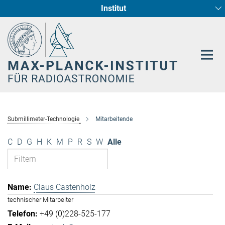
Institut
Hauptinhalt
Sternentstehung und Galaxienentwicklung
Radioastronomische Fundamentalphysik
Submillimeter-Technologie
Mitarbeitende
C
D
G
H
K
M
P
R
S
W
Alle
Claus Castenholz
technischer Mitarbeiter
+49 (0)228-525-177