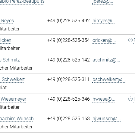
ablo Perez-Beaupuits
jperez@...
 Reyes
+49 (0)228-525-492
nireyes@...
itarbeiter
Ricken
+49 (0)228-525-354
oricken@...
itarbeiter
s Schmitz
+49 (0)228-525-142
aschmitz@...
cher Mitarbeiter
 Schweikert
+49 (0)228-525-311
bschweikert@...
riat
 Wiesemeyer
+49 (0)228-525-346
hwiese@...
itarbeiter
oachim Wunsch
+49 (0)228-525-163
hjwunsch@...
cher Mitarbeiter