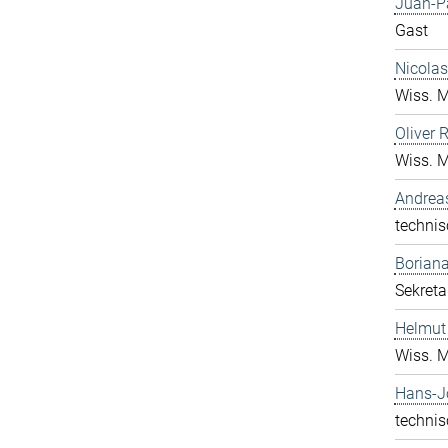
Juan-P
Gast
Nicolas
Wiss. M
Oliver 
Wiss. M
Andrea
technis
Boriana
Sekreta
Helmut
Wiss. M
Hans-J
technis