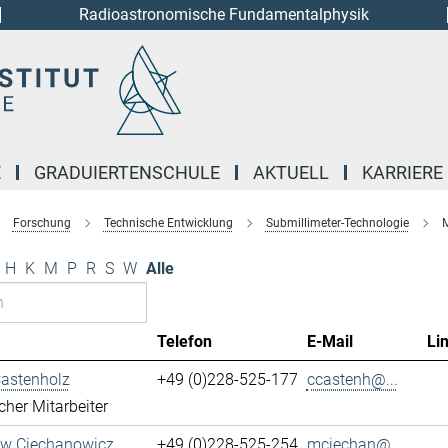
Radioastronomische Fundamentalphysik
E
GRADUIERTENSCHULE
AKTUELL
KARRIERE
Forschung
Technische Entwicklung
Submillimeter-Technologie
M
H
K
M
P
R
S
W
Alle
Telefon
E-Mail
Li
Castenholz
+49 (0)228-525-177
ccastenh@...
cher Mitarbeiter
aw Ciechanowicz
+49 (0)228-525-254
mciechan@...