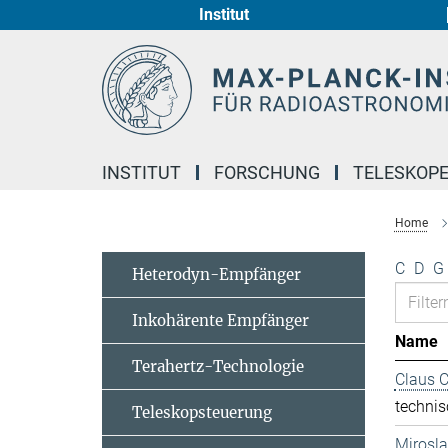
Institut
Hauptinhalt
INSTITUT
FORSCHUNG
TELESKOP
Home
C
D
G
Heterodyn-Empfänger
Inkohärente Empfänger
Name
Terahertz-Technologie
Claus 
technis
Teleskopsteuerung
Mirosl