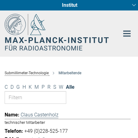
Institut
Hauptinhalt
Sternentstehung und Galaxienentwicklung
Radioastronomische Fundamentalphysik
Submillimeter-Technologie
Mitarbeitende
C
D
G
H
K
M
P
R
S
W
Alle
Claus Castenholz
technischer Mitarbeiter
+49 (0)228-525-177