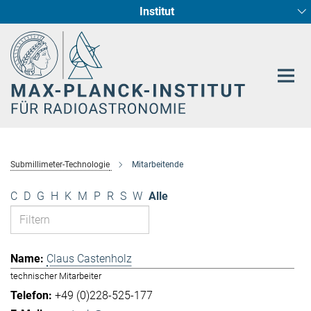
Institut
Hauptinhalt
Sternentstehung und Galaxienentwicklung
Radioastronomische Fundamentalphysik
Submillimeter-Technologie
Mitarbeitende
C
D
G
H
K
M
P
R
S
W
Alle
Claus Castenholz
technischer Mitarbeiter
+49 (0)228-525-177