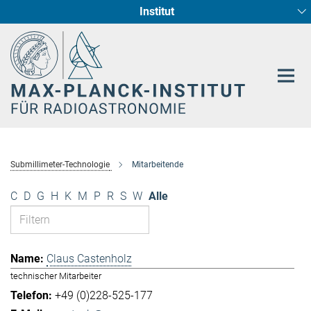
Institut
Hauptinhalt
Sternentstehung und Galaxienentwicklung
Radioastronomische Fundamentalphysik
Submillimeter-Technologie
Mitarbeitende
C
D
G
H
K
M
P
R
S
W
Alle
Claus Castenholz
technischer Mitarbeiter
+49 (0)228-525-177