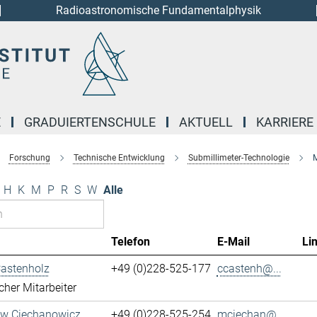
Radioastronomische Fundamentalphysik
E
GRADUIERTENSCHULE
AKTUELL
KARRIERE
Forschung
Technische Entwicklung
Submillimeter-Technologie
M
H
K
M
P
R
S
W
Alle
Telefon
E-Mail
Li
Castenholz
+49 (0)228-525-177
ccastenh@...
cher Mitarbeiter
aw Ciechanowicz
+49 (0)228-525-254
mciechan@...