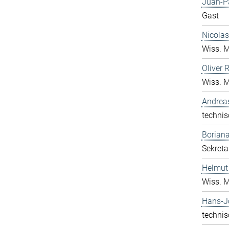
Juan-P
Gast
Nicolas
Wiss. M
Oliver 
Wiss. M
Andrea
technis
Boriana
Sekreta
Helmut
Wiss. M
Hans-J
technis