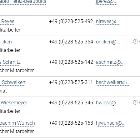
ablo Perez-Beaupuits
jperez@...
 Reyes
+49 (0)228-525-492
nireyes@...
itarbeiter
Ricken
+49 (0)228-525-354
oricken@...
itarbeiter
s Schmitz
+49 (0)228-525-142
aschmitz@...
cher Mitarbeiter
 Schweikert
+49 (0)228-525-311
bschweikert@...
riat
 Wiesemeyer
+49 (0)228-525-346
hwiese@...
itarbeiter
oachim Wunsch
+49 (0)228-525-163
hjwunsch@...
cher Mitarbeiter