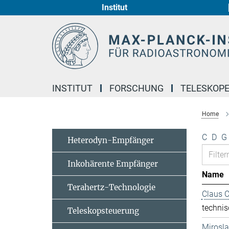
Institut
Hauptinhalt
INSTITUT
FORSCHUNG
TELESKOP
Home
C
D
G
Heterodyn-Empfänger
Inkohärente Empfänger
Name
Terahertz-Technologie
Claus 
technis
Teleskopsteuerung
Mirosl