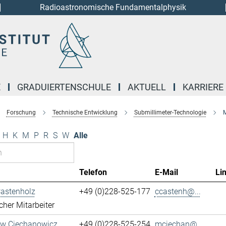
Radioastronomische Fundamentalphysik
E
GRADUIERTENSCHULE
AKTUELL
KARRIERE
Forschung
Technische Entwicklung
Submillimeter-Technologie
M
H
K
M
P
R
S
W
Alle
Telefon
E-Mail
Li
Castenholz
+49 (0)228-525-177
ccastenh@...
cher Mitarbeiter
aw Ciechanowicz
+49 (0)228-525-254
mciechan@...