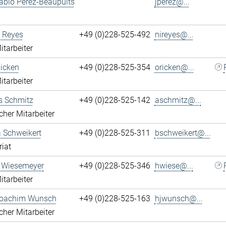
ablo Perez-Beaupuits
jperez@...
 Reyes
+49 (0)228-525-492
nireyes@...
itarbeiter
Ricken
+49 (0)228-525-354
oricken@...
itarbeiter
s Schmitz
+49 (0)228-525-142
aschmitz@...
cher Mitarbeiter
 Schweikert
+49 (0)228-525-311
bschweikert@...
riat
 Wiesemeyer
+49 (0)228-525-346
hwiese@...
itarbeiter
oachim Wunsch
+49 (0)228-525-163
hjwunsch@...
cher Mitarbeiter