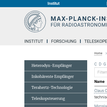
Institut
Hauptinhalt
INSTITUT
FORSCHUNG
TELESKOP
Home
C
D
G
Heterodyn-Empfänger
Inkohärente Empfänger
Name
Terahertz-Technologie
Claus 
technis
Teleskopsteuerung
Mirosl