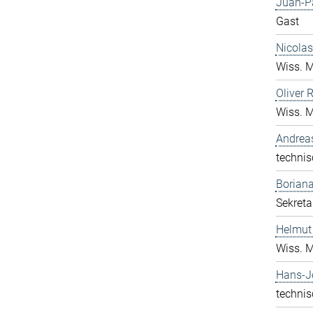
Juan-P
Gast
Nicolas
Wiss. M
Oliver 
Wiss. M
Andrea
technis
Boriana
Sekreta
Helmut
Wiss. M
Hans-J
technis