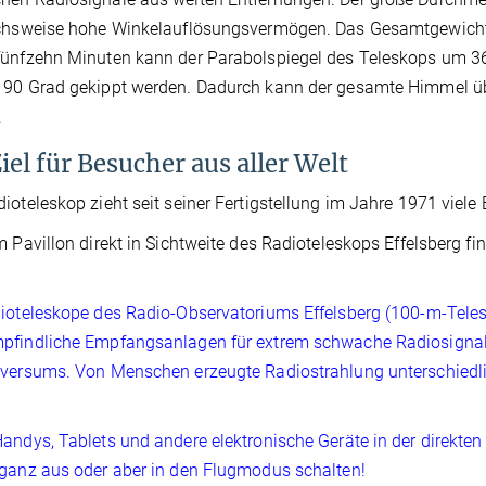
chsweise hohe Winkelauflösungsvermögen. Das Gesamtgewicht d
ünfzehn Minuten kann der Parabolspiegel des Teleskops um 36
 90 Grad gekippt werden. Dadurch kann der gesamte Himmel ü
.
iel für Besucher aus aller Welt
ioteleskop zieht seit seiner Fertigstellung im Jahre 1971 viel
m Pavillon direkt in Sichtweite des Radioteleskops Effelsberg 
ioteleskope des Radio-Observatoriums Effelsberg (100-m-Teles
pfindliche Empfangsanlagen für extrem schwache Radiosignal
versums. Von Menschen erzeugte Radiostrahlung unterschiedli
andys, Tablets und andere elektronische Geräte in der direk
ganz aus oder aber in den Flugmodus schalten!