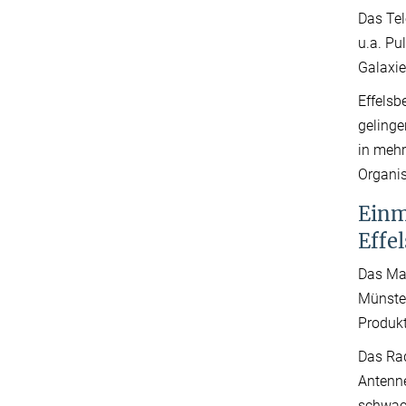
Das Te
u.a. Pu
Galaxie
Effelsb
gelinge
in mehr
Organis
Einm
Effe
Das Max
Münster
Produkt
Das Rad
Antenne
schwach