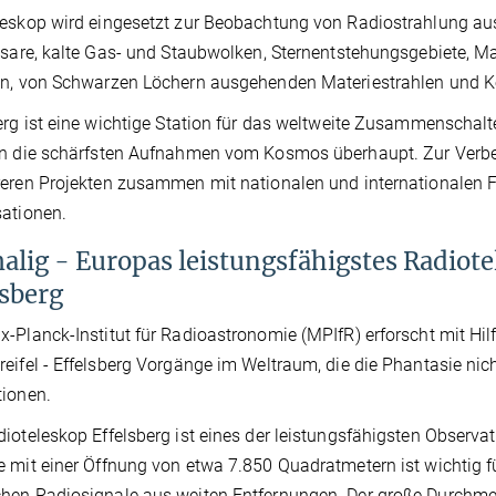
leskop wird eingesetzt zur Beobachtung von Radiostrahlung 
lsare, kalte Gas- und Staubwolken, Sternentstehungsgebiete, Ma
n, von Schwarzen Löchern ausgehenden Materiestrahlen und Ke
erg ist eine wichtige Station für das weltweite Zusammenschal
n die schärfsten Aufnahmen vom Kosmos überhaupt. Zur Verbess
eren Projekten zusammen mit nationalen und internationalen 
ationen.
alig - Europas leistungsfähigstes Radiote
lsberg
-Planck-Institut für Radioastronomie (MPIfR) erforscht mit Hi
eifel - Effelsberg Vorgänge im Weltraum, die die Phantasie nic
ionen.
ioteleskop Effelsberg ist eines der leistungsfähigsten Observat
 mit einer Öffnung von etwa 7.850 Quadratmetern ist wichtig f
en Radiosignale aus weiten Entfernungen. Der große Durchme