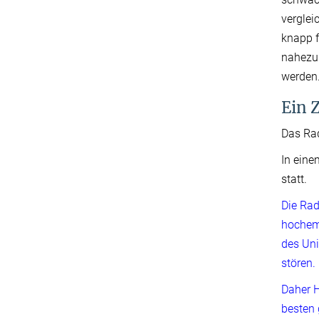
verglei
knapp f
nahezu
werden
Ein Z
Das Rad
In eine
statt.
Die Rad
hochem
des Uni
stören.
Daher H
besten 