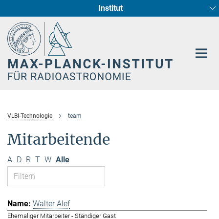
Institut
Hauptinhalt
Sternentstehung und Galaxienentwicklung
Radioastronomische Fundamentalphysik
VLBI-Technologie
team
Mitarbeitende
A
D
R
T
W
Alle
Walter Alef
Ehemaliger Mitarbeiter - Ständiger Gast