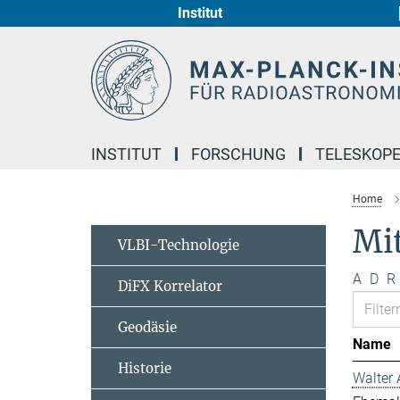
Institut
Hauptinhalt
INSTITUT
FORSCHUNG
TELESKOP
Home
Mi
VLBI-Technologie
A
D
R
DiFX Korrelator
Geodäsie
Name
Historie
Walter 