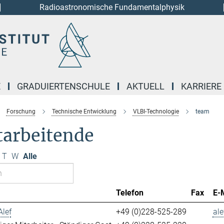
Radioastronomische Fundamentalphysik
E
GRADUIERTENSCHULE
AKTUELL
KARRIERE
Forschung
Technische Entwicklung
VLBI-Technologie
team
tarbeitende
T
W
Alle
Telefon
Fax
E-
Alef
+49 (0)228-525-289
ale