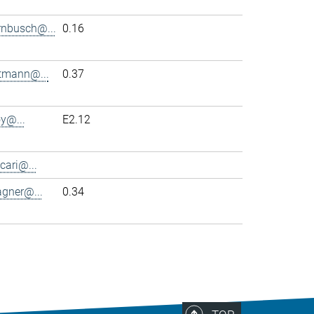
rnbusch@...
0.16
ttmann@...
0.37
y@...
E2.12
cari@...
agner@...
0.34