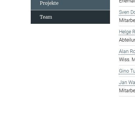
Ehemali
Projekte
Sven D
Team
Mitarbe
Helge 
Abteilu
Alan R
Wiss. M
Gino Tu
Jan Wa
Mitarbe