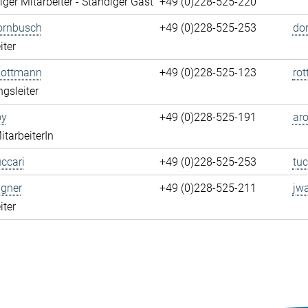
ger Mitarbeiter - Ständiger Gast
+49 (0)228-525-220
ornbusch
+49 (0)228-525-253
do
iter
Rottmann
+49 (0)228-525-123
ro
ngsleiter
oy
+49 (0)228-525-191
aro
itarbeiterIn
ccari
+49 (0)228-525-253
tuc
gner
+49 (0)228-525-211
jw
iter