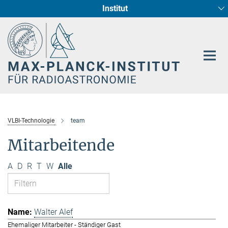
Institut
Hauptinhalt
Sternentstehung und Galaxienentwicklung
Radioastronomische Fundamentalphysik
VLBI-Technologie
team
Mitarbeitende
A
D
R
T
W
Alle
Walter Alef
Ehemaliger Mitarbeiter - Ständiger Gast