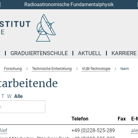
Radioastronomische Fundamentalphysik
E
GRADUIERTENSCHULE
AKTUELL
KARRIERE
Forschung
Technische Entwicklung
VLBI-Technologie
team
tarbeitende
T
W
Alle
Telefon
Fax
E-
Alef
+49 (0)228-525-289
ale