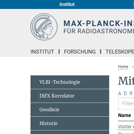
Institut
Hauptinhalt
INSTITUT
FORSCHUNG
TELESKOP
Home
Mi
VLBI-Technologie
A
D
R
DiFX Korrelator
Geodäsie
Name
Historie
Walter 