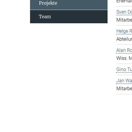
Ehemali
Projekte
Sven D
Team
Mitarbe
Helge 
Abteilu
Alan R
Wiss. M
Gino Tu
Jan Wa
Mitarbe