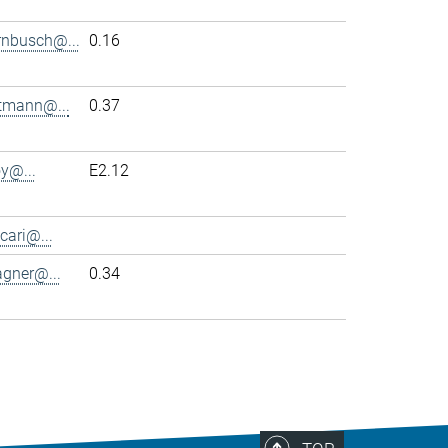
rnbusch@...
0.16
ttmann@...
0.37
y@...
E2.12
cari@...
agner@...
0.34