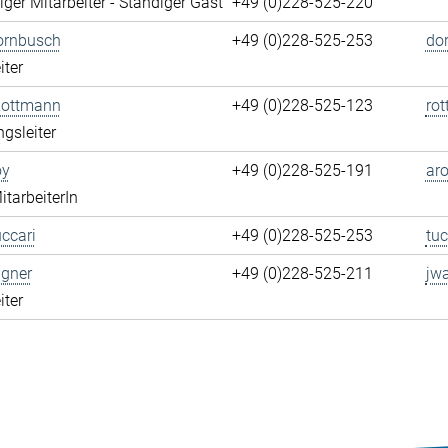
ger Mitarbeiter - Ständiger Gast
+49 (0)228-525-220
ornbusch
+49 (0)228-525-253
do
iter
Rottmann
+49 (0)228-525-123
ro
ngsleiter
oy
+49 (0)228-525-191
aro
itarbeiterIn
ccari
+49 (0)228-525-253
tuc
gner
+49 (0)228-525-211
jw
iter