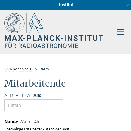
Institut
Hauptinhalt
Sternentstehung und Galaxienentwicklung
Radioastronomische Fundamentalphysik
VLBI-Technologie
team
Mitarbeitende
A
D
R
T
W
Alle
Walter Alef
Ehemaliger Mitarbeiter - Ständiger Gast