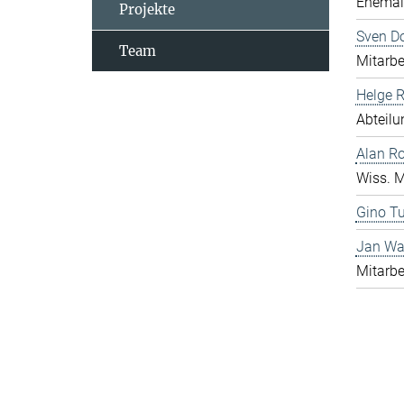
Ehemali
Projekte
Sven D
Team
Mitarbe
Helge 
Abteilu
Alan R
Wiss. M
Gino Tu
Jan Wa
Mitarbe