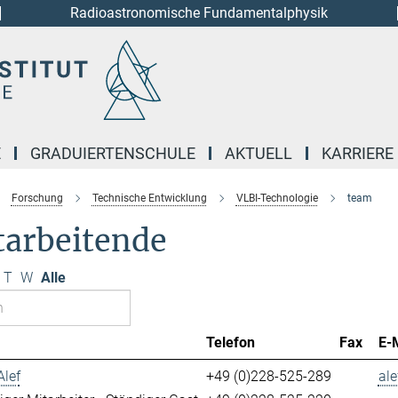
Radioastronomische Fundamentalphysik
E
GRADUIERTENSCHULE
AKTUELL
KARRIERE
Forschung
Technische Entwicklung
VLBI-Technologie
team
tarbeitende
T
W
Alle
Telefon
Fax
E-
Alef
+49 (0)228-525-289
ale