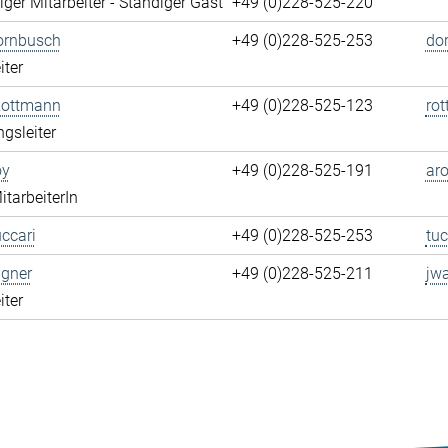
ger Mitarbeiter - Ständiger Gast
+49 (0)228-525-220
ornbusch
+49 (0)228-525-253
do
iter
Rottmann
+49 (0)228-525-123
ro
ngsleiter
oy
+49 (0)228-525-191
aro
itarbeiterIn
ccari
+49 (0)228-525-253
tuc
gner
+49 (0)228-525-211
jw
iter