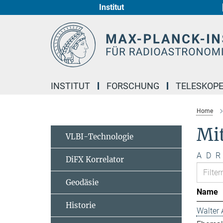
Institut
Hauptinhalt
INSTITUT
FORSCHUNG
TELESKOP
Home
Mi
VLBI-Technologie
A
D
R
DiFX Korrelator
Geodäsie
Name
Historie
Walter 