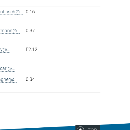
rnbusch@...
0.16
ttmann@...
0.37
y@...
E2.12
cari@...
agner@...
0.34