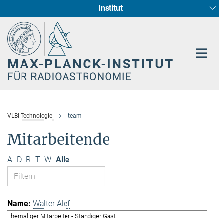
Institut
Hauptinhalt
Sternentstehung und Galaxienentwicklung
Radioastronomische Fundamentalphysik
VLBI-Technologie
team
Mitarbeitende
A
D
R
T
W
Alle
Walter Alef
Ehemaliger Mitarbeiter - Ständiger Gast