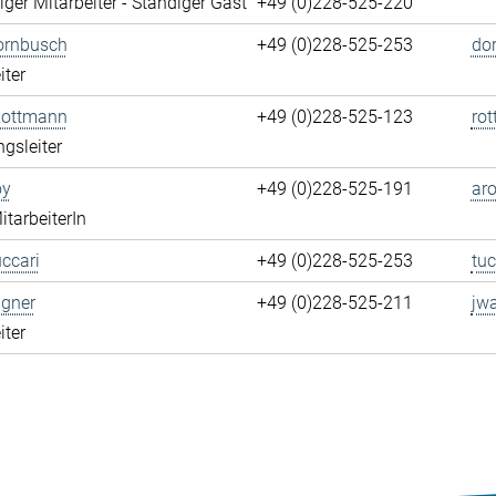
ger Mitarbeiter - Ständiger Gast
+49 (0)228-525-220
ornbusch
+49 (0)228-525-253
do
iter
Rottmann
+49 (0)228-525-123
ro
ngsleiter
oy
+49 (0)228-525-191
aro
itarbeiterIn
ccari
+49 (0)228-525-253
tuc
gner
+49 (0)228-525-211
jw
iter