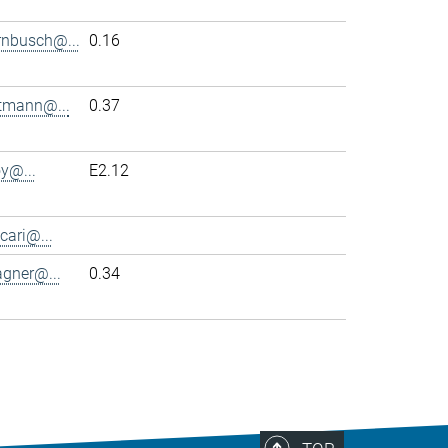
rnbusch@...
0.16
ttmann@...
0.37
y@...
E2.12
cari@...
agner@...
0.34