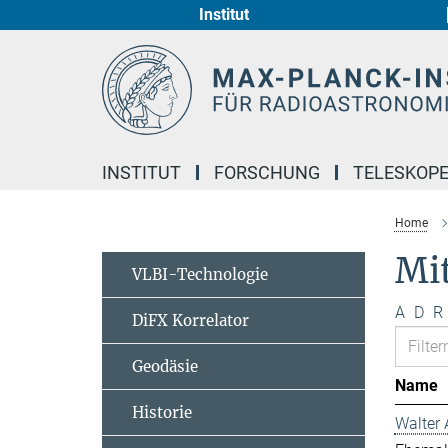
Institut
Hauptinhalt
INSTITUT
FORSCHUNG
TELESKOP
Home
Mi
VLBI-Technologie
A
D
R
DiFX Korrelator
Geodäsie
Name
Historie
Walter 