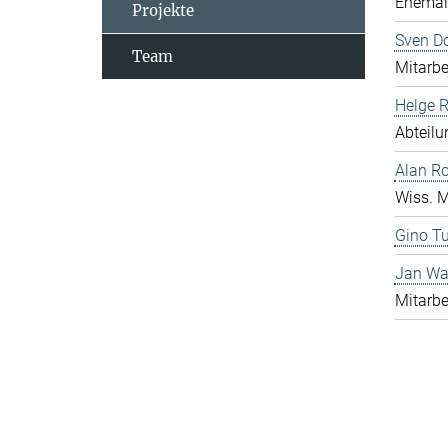
Ehemali
Projekte
Sven D
Team
Mitarbe
Helge 
Abteilu
Alan R
Wiss. M
Gino Tu
Jan Wa
Mitarbe