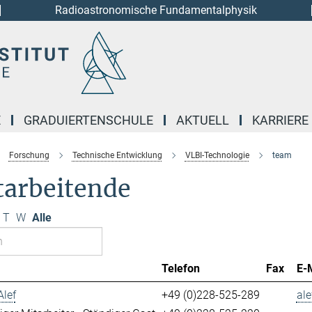
Radioastronomische Fundamentalphysik
E
GRADUIERTENSCHULE
AKTUELL
KARRIERE
Forschung
Technische Entwicklung
VLBI-Technologie
team
tarbeitende
T
W
Alle
Telefon
Fax
E-
Alef
+49 (0)228-525-289
ale