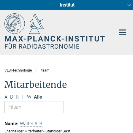
Institut
Hauptinhalt
Sternentstehung und Galaxienentwicklung
Radioastronomische Fundamentalphysik
VLBI-Technologie
team
Mitarbeitende
A
D
R
T
W
Alle
Walter Alef
Ehemaliger Mitarbeiter - Ständiger Gast