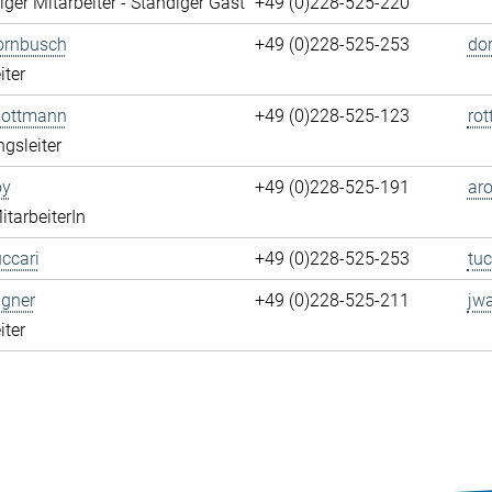
ger Mitarbeiter - Ständiger Gast
+49 (0)228-525-220
ornbusch
+49 (0)228-525-253
do
iter
Rottmann
+49 (0)228-525-123
ro
ngsleiter
oy
+49 (0)228-525-191
aro
itarbeiterIn
ccari
+49 (0)228-525-253
tuc
gner
+49 (0)228-525-211
jw
iter