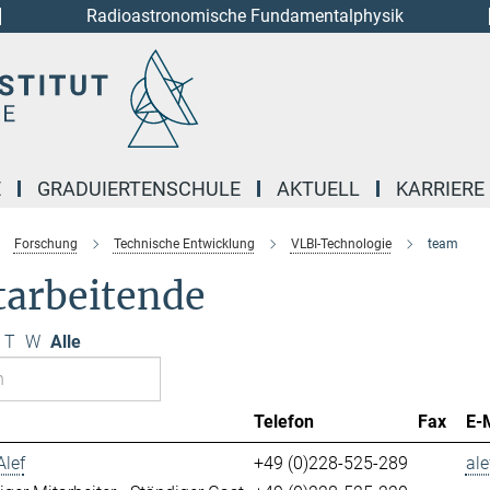
Radioastronomische Fundamentalphysik
E
GRADUIERTENSCHULE
AKTUELL
KARRIERE
Forschung
Technische Entwicklung
VLBI-Technologie
team
tarbeitende
T
W
Alle
Telefon
Fax
E-
Alef
+49 (0)228-525-289
ale