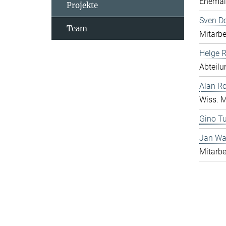
Ehemali
Projekte
Sven D
Team
Mitarbe
Helge 
Abteilu
Alan R
Wiss. M
Gino Tu
Jan Wa
Mitarbe