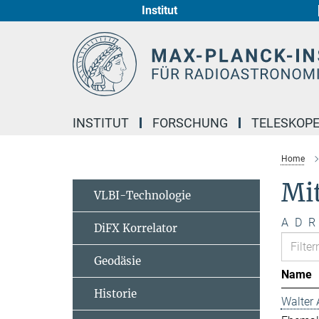
Institut
Hauptinhalt
INSTITUT
FORSCHUNG
TELESKOP
Home
Mi
VLBI-Technologie
A
D
R
DiFX Korrelator
Geodäsie
Name
Historie
Walter 