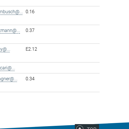
rnbusch@...
0.16
ttmann@...
0.37
y@...
E2.12
cari@...
agner@...
0.34