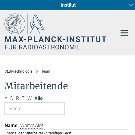
Institut
Hauptinhalt
Sternentstehung und Galaxienentwicklung
Radioastronomische Fundamentalphysik
VLBI-Technologie
team
Mitarbeitende
A
D
R
T
W
Alle
Walter Alef
Ehemaliger Mitarbeiter - Ständiger Gast