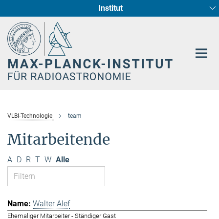
Institut
Hauptinhalt
Sternentstehung und Galaxienentwicklung
Radioastronomische Fundamentalphysik
VLBI-Technologie
team
Mitarbeitende
A
D
R
T
W
Alle
Walter Alef
Ehemaliger Mitarbeiter - Ständiger Gast