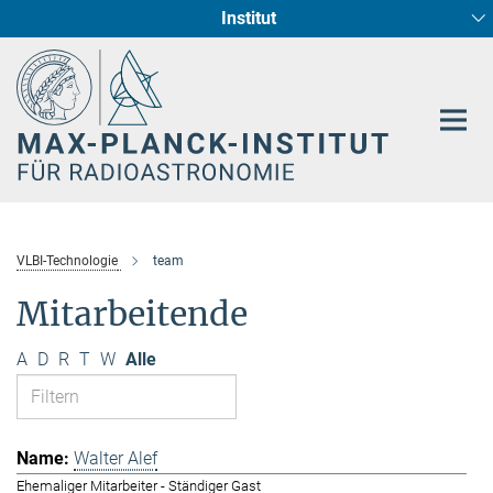
Institut
Hauptinhalt
Sternentstehung und Galaxienentwicklung
Radioastronomische Fundamentalphysik
VLBI-Technologie
team
Mitarbeitende
A
D
R
T
W
Alle
Walter Alef
Ehemaliger Mitarbeiter - Ständiger Gast