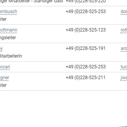
ger Mitarbeiter - Ständiger Gast
+49 (0)228-525-220
ornbusch
+49 (0)228-525-253
do
iter
Rottmann
+49 (0)228-525-123
ro
ngsleiter
oy
+49 (0)228-525-191
aro
itarbeiterIn
ccari
+49 (0)228-525-253
tuc
gner
+49 (0)228-525-211
jw
iter