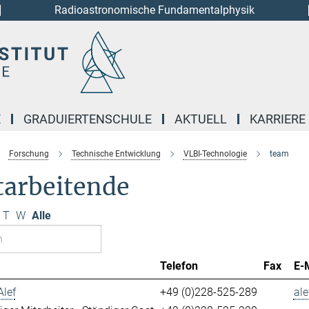
Radioastronomische Fundamentalphysik
E
GRADUIERTENSCHULE
AKTUELL
KARRIERE
Forschung
Technische Entwicklung
VLBI-Technologie
team
tarbeitende
T
W
Alle
Telefon
Fax
E-
Alef
+49 (0)228-525-289
ale