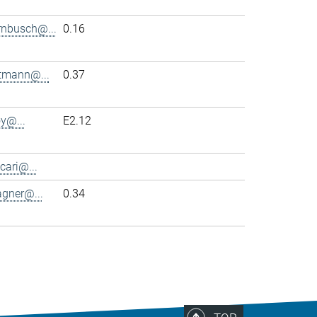
rnbusch@...
0.16
ttmann@...
0.37
y@...
E2.12
cari@...
agner@...
0.34