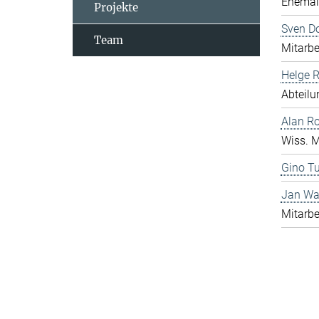
Ehemali
Projekte
Sven D
Team
Mitarbe
Helge 
Abteilu
Alan R
Wiss. M
Gino Tu
Jan Wa
Mitarbe