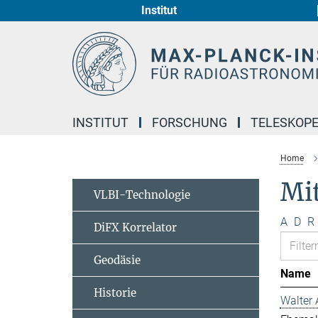
Institut
Hauptinhalt
INSTITUT
FORSCHUNG
TELESKOP
Home
Mi
VLBI-Technologie
A
D
R
DiFX Korrelator
Geodäsie
Name
Historie
Walter 