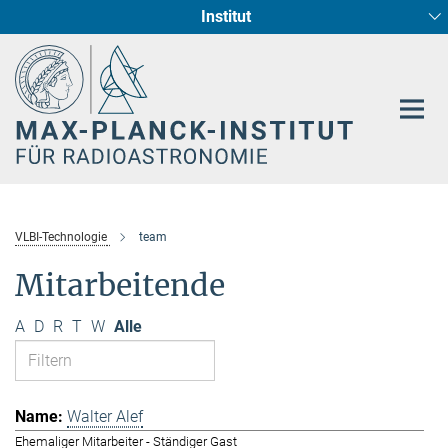
Institut
Hauptinhalt
Sternentstehung und Galaxienentwicklung
Radioastronomische Fundamentalphysik
VLBI-Technologie
team
Mitarbeitende
A
D
R
T
W
Alle
Walter Alef
Ehemaliger Mitarbeiter - Ständiger Gast