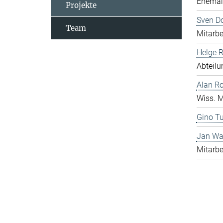
Ehemali
Projekte
Sven D
Team
Mitarbe
Helge 
Abteilu
Alan R
Wiss. M
Gino Tu
Jan Wa
Mitarbe