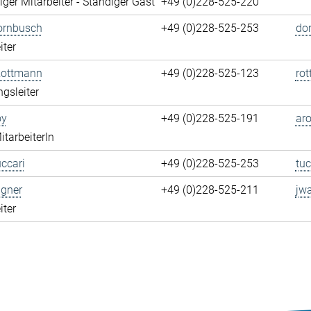
ger Mitarbeiter - Ständiger Gast
+49 (0)228-525-220
ornbusch
+49 (0)228-525-253
do
iter
Rottmann
+49 (0)228-525-123
ro
ngsleiter
oy
+49 (0)228-525-191
aro
itarbeiterIn
ccari
+49 (0)228-525-253
tuc
gner
+49 (0)228-525-211
jw
iter