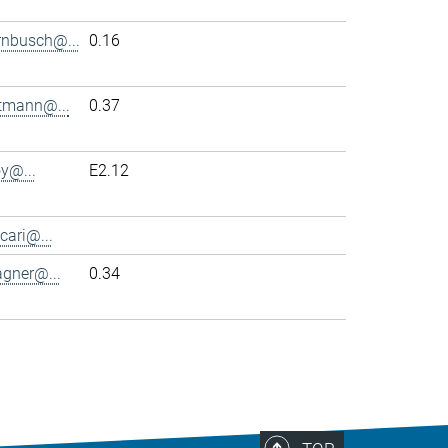
rnbusch@...
0.16
ttmann@...
0.37
y@...
E2.12
cari@...
agner@...
0.34