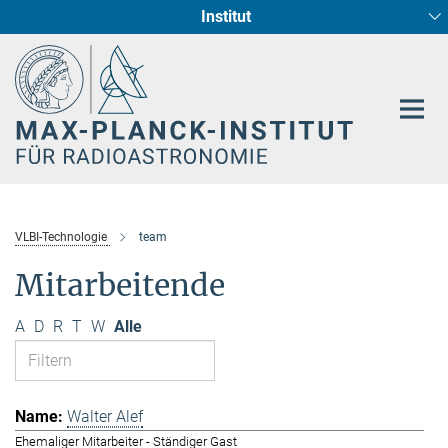
Institut
Hauptinhalt
Sternentstehung und Galaxienentwicklung
Radioastronomische Fundamentalphysik
VLBI-Technologie
team
Mitarbeitende
A
D
R
T
W
Alle
Walter Alef
Ehemaliger Mitarbeiter - Ständiger Gast