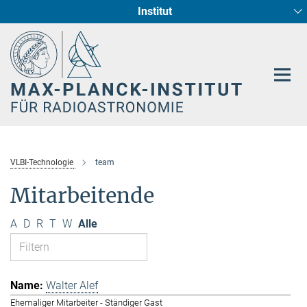
Institut
Hauptinhalt
Sternentstehung und Galaxienentwicklung
Radioastronomische Fundamentalphysik
VLBI-Technologie
team
Mitarbeitende
A
D
R
T
W
Alle
Walter Alef
Ehemaliger Mitarbeiter - Ständiger Gast