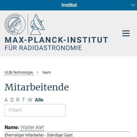
Institut
Hauptinhalt
Sternentstehung und Galaxienentwicklung
Radioastronomische Fundamentalphysik
VLBI-Technologie
team
Mitarbeitende
A
D
R
T
W
Alle
Walter Alef
Ehemaliger Mitarbeiter - Ständiger Gast