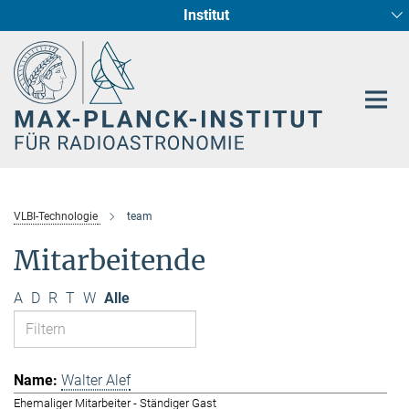
Institut
Hauptinhalt
Sternentstehung und Galaxienentwicklung
Radioastronomische Fundamentalphysik
VLBI-Technologie
team
Mitarbeitende
A
D
R
T
W
Alle
Walter Alef
Ehemaliger Mitarbeiter - Ständiger Gast