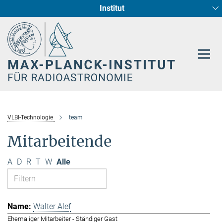
Institut
Hauptinhalt
Sternentstehung und Galaxienentwicklung
Radioastronomische Fundamentalphysik
VLBI-Technologie
team
Mitarbeitende
A
D
R
T
W
Alle
Walter Alef
Ehemaliger Mitarbeiter - Ständiger Gast