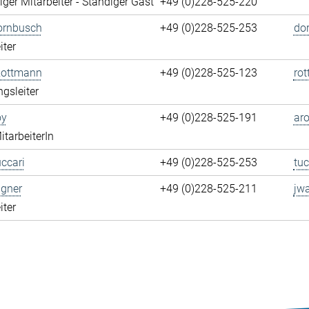
ger Mitarbeiter - Ständiger Gast
+49 (0)228-525-220
ornbusch
+49 (0)228-525-253
do
iter
Rottmann
+49 (0)228-525-123
ro
ngsleiter
oy
+49 (0)228-525-191
aro
itarbeiterIn
ccari
+49 (0)228-525-253
tuc
gner
+49 (0)228-525-211
jw
iter