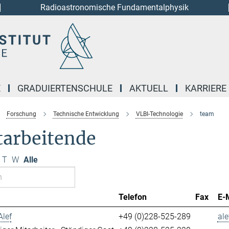
Radioastronomische Fundamentalphysik
E
GRADUIERTENSCHULE
AKTUELL
KARRIERE
Forschung
Technische Entwicklung
VLBI-Technologie
team
tarbeitende
T
W
Alle
Telefon
Fax
E-
Alef
+49 (0)228-525-289
ale