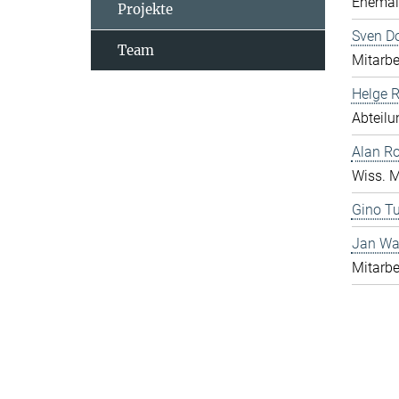
Ehemali
Projekte
Sven D
Team
Mitarbe
Helge 
Abteilu
Alan R
Wiss. M
Gino Tu
Jan Wa
Mitarbe