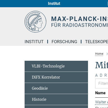
Institut
Hauptinhalt
INSTITUT
FORSCHUNG
TELESKOP
Home
Mi
VLBI-Technologie
A
D
R
DiFX Korrelator
Geodäsie
Name
Historie
Walter 