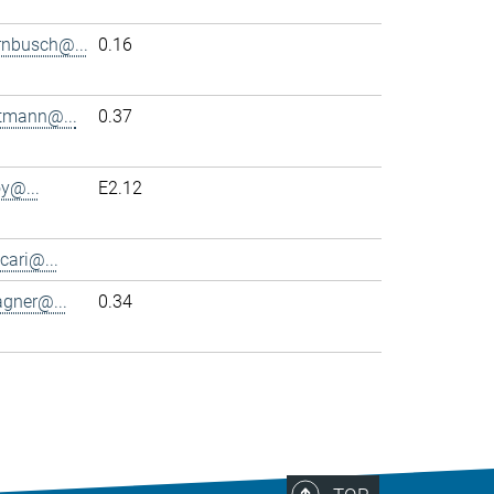
rnbusch@...
0.16
ttmann@...
0.37
y@...
E2.12
cari@...
agner@...
0.34