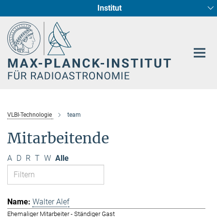
Institut
Hauptinhalt
Sternentstehung und Galaxienentwicklung
Radioastronomische Fundamentalphysik
VLBI-Technologie
team
Mitarbeitende
A
D
R
T
W
Alle
Walter Alef
Ehemaliger Mitarbeiter - Ständiger Gast