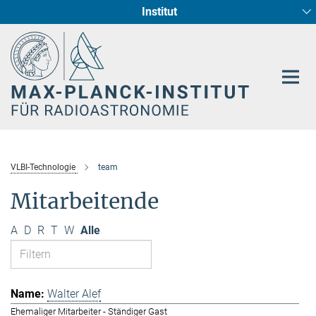
Institut
Hauptinhalt
Sternentstehung und Galaxienentwicklung
Radioastronomische Fundamentalphysik
VLBI-Technologie
team
Mitarbeitende
A
D
R
T
W
Alle
Walter Alef
Ehemaliger Mitarbeiter - Ständiger Gast