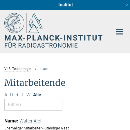
Institut
Hauptinhalt
Sternentstehung und Galaxienentwicklung
Radioastronomische Fundamentalphysik
VLBI-Technologie
team
Mitarbeitende
A
D
R
T
W
Alle
Walter Alef
Ehemaliger Mitarbeiter - Ständiger Gast