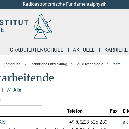
Radioastronomische Fundamentalphysik
E
GRADUIERTENSCHULE
AKTUELL
KARRIERE
Forschung
Technische Entwicklung
VLBI-Technologie
team
tarbeitende
T
W
Alle
Telefon
Fax
E-
Alef
+49 (0)228-525-289
ale