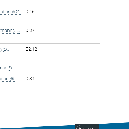
rnbusch@...
0.16
ttmann@...
0.37
y@...
E2.12
cari@...
agner@...
0.34