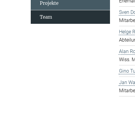
Ehemali
Projekte
Sven D
Team
Mitarbe
Helge 
Abteilu
Alan R
Wiss. M
Gino Tu
Jan Wa
Mitarbe