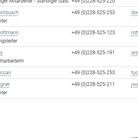
ger Mitarbeiter - Ständiger Gast
+49 (0)228-525-220
ornbusch
+49 (0)228-525-253
do
iter
Rottmann
+49 (0)228-525-123
ro
ngsleiter
oy
+49 (0)228-525-191
aro
itarbeiterIn
ccari
+49 (0)228-525-253
tuc
gner
+49 (0)228-525-211
jw
iter