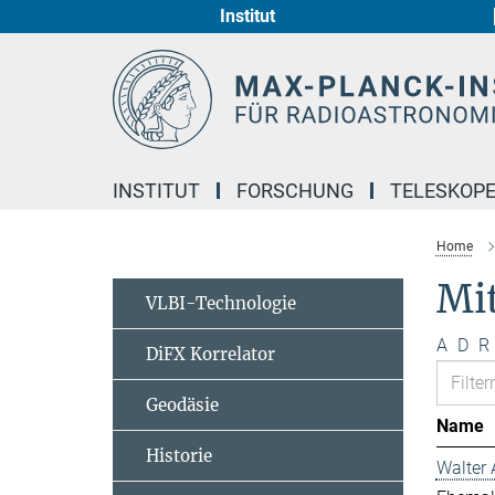
Institut
Hauptinhalt
INSTITUT
FORSCHUNG
TELESKOP
Home
Mi
VLBI-Technologie
A
D
R
DiFX Korrelator
Geodäsie
Name
Historie
Walter 